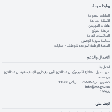
روابط مهمة
opens in new window
البيانات المفتوحة
opens in new window
الأسئلة الشائعة
opens in new window
علاقات الموردين
opens in new window
خريطة الموقع
opens in new window
المنافسات العامة
opens in new window
سياسة سهولة الوصول
opens in new window
المنصة الوطنية الموحدة للتوظيف - جدارات
الاتصال والدعم
opens in new window
اتصل بنا
حي النخيل - تقاطع الأمير تركي بن عبدالعزيز الأول مع طريق الإمام سعود بن عبدالعزيز
بن محمد
صندوق البريد 75606 – الرياض 11588
info@cst.gov.sa
19966
تابعنا على