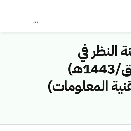
ة النظر في
مخالفات نظام الاتصالات رقم (42744816/ق/1443هـ)
قنية المعلومات)