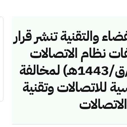
ضاء والتقنية تنشر قرار
فات نظام الاتصالات
رقم (42744816/ق/1443هـ) لمخالفة
سية للاتصالات وتقنية
لاتصالات