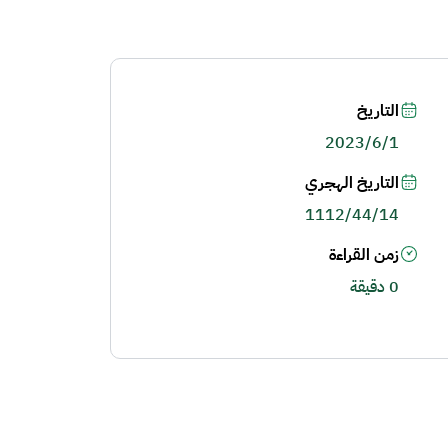
التاريخ
2023/6/1
التاريخ الهجري
1112/44/14
زمن القراءة
0 دقيقة