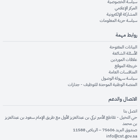
opens in new window
سياسة الخصوصية
opens in new window
المركز الإعلامي
opens in new window
المشاركة الإلكترونية
opens in new window
سياسة حرية المعلومات
روابط مهمة
opens in new window
البيانات المفتوحة
opens in new window
الأسئلة الشائعة
opens in new window
علاقات الموردين
opens in new window
خريطة الموقع
opens in new window
المنافسات العامة
opens in new window
سياسة سهولة الوصول
opens in new window
المنصة الوطنية الموحدة للتوظيف - جدارات
الاتصال والدعم
opens in new window
اتصل بنا
حي النخيل - تقاطع الأمير تركي بن عبدالعزيز الأول مع طريق الإمام سعود بن عبدالعزيز
بن محمد
صندوق البريد 75606 – الرياض 11588
info@cst.gov.sa