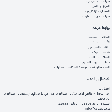
opens in new window
سياسة الخصوصية
opens in new window
المركز الإعلامي
opens in new window
المشاركة الإلكترونية
opens in new window
سياسة حرية المعلومات
روابط مهمة
opens in new window
البيانات المفتوحة
opens in new window
الأسئلة الشائعة
opens in new window
علاقات الموردين
opens in new window
خريطة الموقع
opens in new window
المنافسات العامة
opens in new window
سياسة سهولة الوصول
opens in new window
المنصة الوطنية الموحدة للتوظيف - جدارات
الاتصال والدعم
opens in new window
اتصل بنا
حي النخيل - تقاطع الأمير تركي بن عبدالعزيز الأول مع طريق الإمام سعود بن عبدالعزيز
بن محمد
صندوق البريد 75606 – الرياض 11588
info@cst.gov.sa