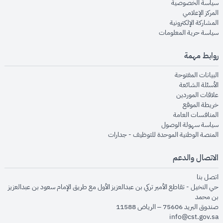
opens in new window
سياسة الخصوصية
opens in new window
المركز الإعلامي
opens in new window
المشاركة الإلكترونية
opens in new window
سياسة حرية المعلومات
روابط مهمة
opens in new window
البيانات المفتوحة
opens in new window
الأسئلة الشائعة
opens in new window
علاقات الموردين
opens in new window
خريطة الموقع
opens in new window
المنافسات العامة
opens in new window
سياسة سهولة الوصول
opens in new window
المنصة الوطنية الموحدة للتوظيف - جدارات
الاتصال والدعم
opens in new window
اتصل بنا
حي النخيل - تقاطع الأمير تركي بن عبدالعزيز الأول مع طريق الإمام سعود بن عبدالعزيز
بن محمد
صندوق البريد 75606 – الرياض 11588
info@cst.gov.sa