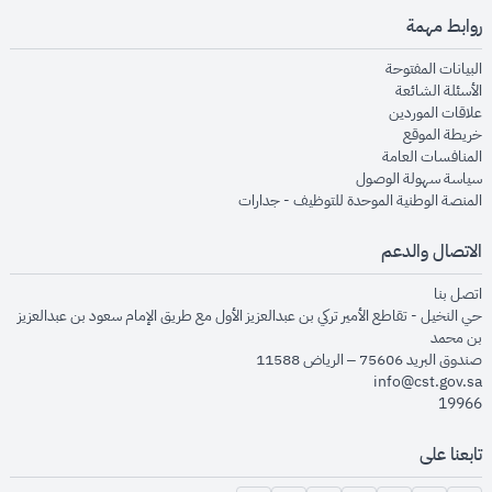
روابط مهمة
opens in new window
البيانات المفتوحة
opens in new window
الأسئلة الشائعة
opens in new window
علاقات الموردين
opens in new window
خريطة الموقع
opens in new window
المنافسات العامة
opens in new window
سياسة سهولة الوصول
opens in new window
المنصة الوطنية الموحدة للتوظيف - جدارات
الاتصال والدعم
opens in new window
اتصل بنا
حي النخيل - تقاطع الأمير تركي بن عبدالعزيز الأول مع طريق الإمام سعود بن عبدالعزيز
بن محمد
صندوق البريد 75606 – الرياض 11588
info@cst.gov.sa
19966
تابعنا على