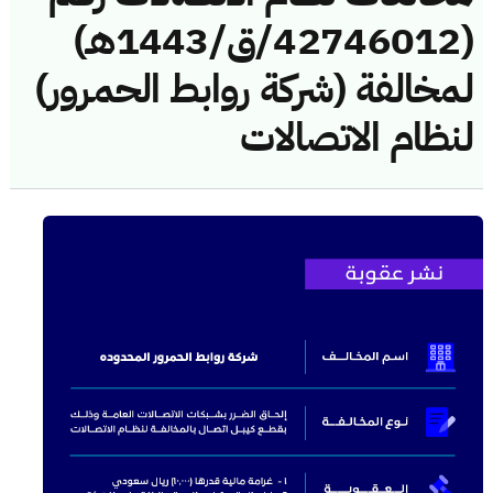
(42746012/ق/1443هـ)
لمخالفة (شركة روابط الحمرور)
لنظام الاتصالات