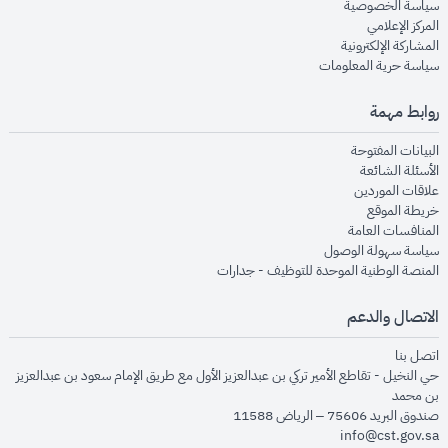
opens in new window
سياسة الخصوصية
opens in new window
المركز الإعلامي
opens in new window
المشاركة الإلكترونية
opens in new window
سياسة حرية المعلومات
روابط مهمة
opens in new window
البيانات المفتوحة
opens in new window
الأسئلة الشائعة
opens in new window
علاقات الموردين
opens in new window
خريطة الموقع
opens in new window
المنافسات العامة
opens in new window
سياسة سهولة الوصول
opens in new window
المنصة الوطنية الموحدة للتوظيف - جدارات
الاتصال والدعم
opens in new window
اتصل بنا
حي النخيل - تقاطع الأمير تركي بن عبدالعزيز الأول مع طريق الإمام سعود بن عبدالعزيز
بن محمد
صندوق البريد 75606 – الرياض 11588
info@cst.gov.sa