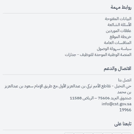
روابط مهمة
opens in new window
البيانات المفتوحة
opens in new window
الأسئلة الشائعة
opens in new window
علاقات الموردين
opens in new window
خريطة الموقع
opens in new window
المنافسات العامة
opens in new window
سياسة سهولة الوصول
opens in new window
المنصة الوطنية الموحدة للتوظيف - جدارات
الاتصال والدعم
opens in new window
اتصل بنا
حي النخيل - تقاطع الأمير تركي بن عبدالعزيز الأول مع طريق الإمام سعود بن عبدالعزيز
بن محمد
صندوق البريد 75606 – الرياض 11588
info@cst.gov.sa
19966
تابعنا على