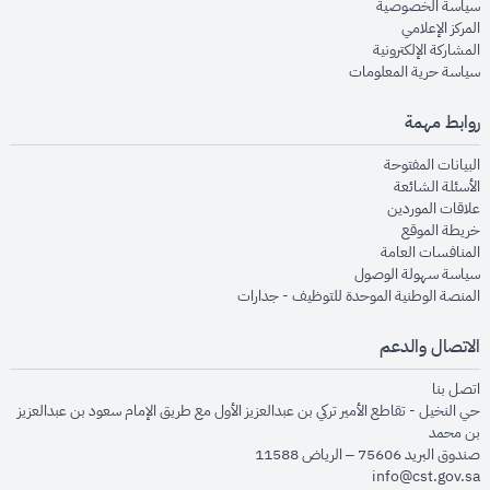
opens in new window
سياسة الخصوصية
opens in new window
المركز الإعلامي
opens in new window
المشاركة الإلكترونية
opens in new window
سياسة حرية المعلومات
روابط مهمة
opens in new window
البيانات المفتوحة
opens in new window
الأسئلة الشائعة
opens in new window
علاقات الموردين
opens in new window
خريطة الموقع
opens in new window
المنافسات العامة
opens in new window
سياسة سهولة الوصول
opens in new window
المنصة الوطنية الموحدة للتوظيف - جدارات
الاتصال والدعم
opens in new window
اتصل بنا
حي النخيل - تقاطع الأمير تركي بن عبدالعزيز الأول مع طريق الإمام سعود بن عبدالعزيز
بن محمد
صندوق البريد 75606 – الرياض 11588
info@cst.gov.sa