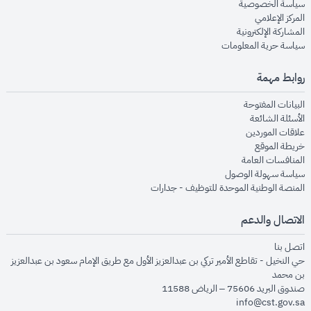
opens in new window
سياسة الخصوصية
opens in new window
المركز الإعلامي
opens in new window
المشاركة الإلكترونية
opens in new window
سياسة حرية المعلومات
روابط مهمة
opens in new window
البيانات المفتوحة
opens in new window
الأسئلة الشائعة
opens in new window
علاقات الموردين
opens in new window
خريطة الموقع
opens in new window
المنافسات العامة
opens in new window
سياسة سهولة الوصول
opens in new window
المنصة الوطنية الموحدة للتوظيف - جدارات
الاتصال والدعم
opens in new window
اتصل بنا
حي النخيل - تقاطع الأمير تركي بن عبدالعزيز الأول مع طريق الإمام سعود بن عبدالعزيز
بن محمد
صندوق البريد 75606 – الرياض 11588
info@cst.gov.sa