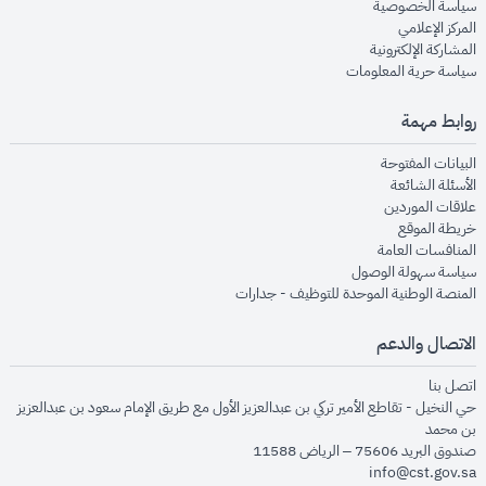
opens in new window
سياسة الخصوصية
opens in new window
المركز الإعلامي
opens in new window
المشاركة الإلكترونية
opens in new window
سياسة حرية المعلومات
روابط مهمة
opens in new window
البيانات المفتوحة
opens in new window
الأسئلة الشائعة
opens in new window
علاقات الموردين
opens in new window
خريطة الموقع
opens in new window
المنافسات العامة
opens in new window
سياسة سهولة الوصول
opens in new window
المنصة الوطنية الموحدة للتوظيف - جدارات
الاتصال والدعم
opens in new window
اتصل بنا
حي النخيل - تقاطع الأمير تركي بن عبدالعزيز الأول مع طريق الإمام سعود بن عبدالعزيز
بن محمد
صندوق البريد 75606 – الرياض 11588
info@cst.gov.sa