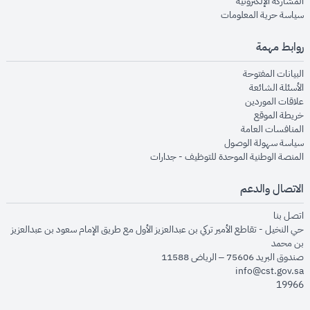
opens in new window
المشاركة الإلكترونية
opens in new window
سياسة حرية المعلومات
روابط مهمة
opens in new window
البيانات المفتوحة
opens in new window
الأسئلة الشائعة
opens in new window
علاقات الموردين
opens in new window
خريطة الموقع
opens in new window
المنافسات العامة
opens in new window
سياسة سهولة الوصول
opens in new window
المنصة الوطنية الموحدة للتوظيف - جدارات
الاتصال والدعم
opens in new window
اتصل بنا
حي النخيل - تقاطع الأمير تركي بن عبدالعزيز الأول مع طريق الإمام سعود بن عبدالعزيز
بن محمد
صندوق البريد 75606 – الرياض 11588
info@cst.gov.sa
19966