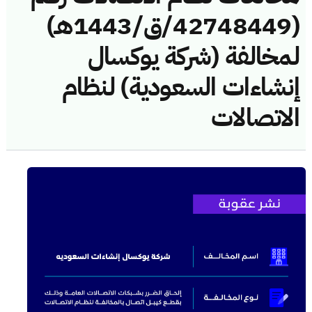
(42748449/ق/1443هـ)
لمخالفة (شركة يوكسال
إنشاءات السعودية) لنظام
الاتصالات