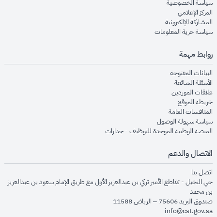
opens in new window
سياسة الخصوصية
opens in new window
المركز الإعلامي
opens in new window
المشاركة الإلكترونية
opens in new window
سياسة حرية المعلومات
روابط مهمة
opens in new window
البيانات المفتوحة
opens in new window
الأسئلة الشائعة
opens in new window
علاقات الموردين
opens in new window
خريطة الموقع
opens in new window
المنافسات العامة
opens in new window
سياسة سهولة الوصول
opens in new window
المنصة الوطنية الموحدة للتوظيف - جدارات
الاتصال والدعم
opens in new window
اتصل بنا
حي النخيل - تقاطع الأمير تركي بن عبدالعزيز الأول مع طريق الإمام سعود بن عبدالعزيز
بن محمد
صندوق البريد 75606 – الرياض 11588
info@cst.gov.sa