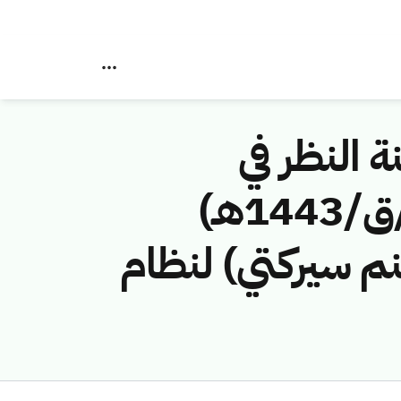
ة النظر في
مخالفات نظام الاتصالات رقم (41743449 /ق/1443هـ)
نم سيركتي) لنظام