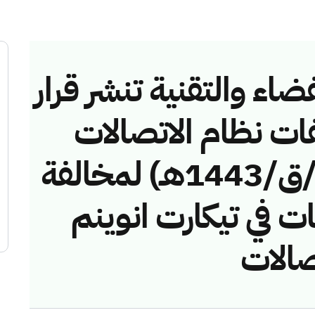
ضاء والتقنية تنشر قرار
فات نظام الاتصالات
رقم (41743449 /ق/1443هـ) لمخالفة
ت في تيكارت انوينم
صالات