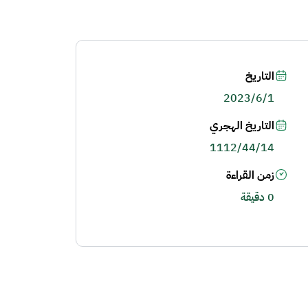
التاريخ
2023/6/1
التاريخ الهجري
1112/44/14
زمن القراءة
0 دقيقة