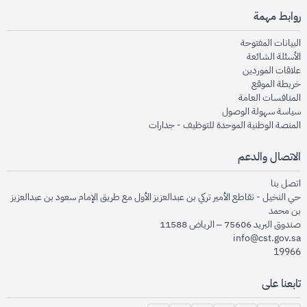
روابط مهمة
opens in new window
البيانات المفتوحة
opens in new window
الأسئلة الشائعة
opens in new window
علاقات الموردين
opens in new window
خريطة الموقع
opens in new window
المنافسات العامة
opens in new window
سياسة سهولة الوصول
opens in new window
المنصة الوطنية الموحدة للتوظيف - جدارات
الاتصال والدعم
opens in new window
اتصل بنا
حي النخيل - تقاطع الأمير تركي بن عبدالعزيز الأول مع طريق الإمام سعود بن عبدالعزيز
بن محمد
صندوق البريد 75606 – الرياض 11588
info@cst.gov.sa
19966
تابعنا على