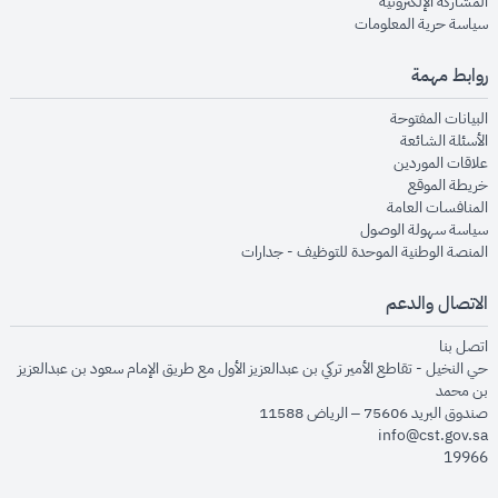
opens in new window
المشاركة الإلكترونية
opens in new window
سياسة حرية المعلومات
روابط مهمة
opens in new window
البيانات المفتوحة
opens in new window
الأسئلة الشائعة
opens in new window
علاقات الموردين
opens in new window
خريطة الموقع
opens in new window
المنافسات العامة
opens in new window
سياسة سهولة الوصول
opens in new window
المنصة الوطنية الموحدة للتوظيف - جدارات
الاتصال والدعم
opens in new window
اتصل بنا
حي النخيل - تقاطع الأمير تركي بن عبدالعزيز الأول مع طريق الإمام سعود بن عبدالعزيز
بن محمد
صندوق البريد 75606 – الرياض 11588
info@cst.gov.sa
19966