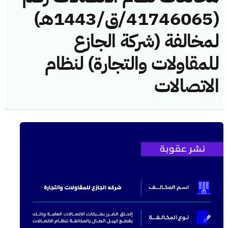
(41746065/ق/1443هـ)
لمخالفة (شركة الجازع
للمقاولات والتجارة) لنظام
الاتصالات