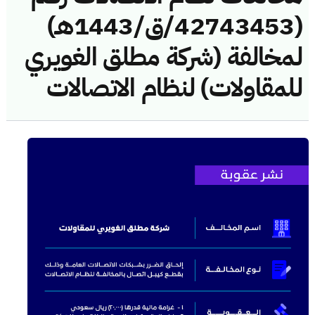
(42743453/ق/1443هـ)
لمخالفة (شركة مطلق الغويري
للمقاولات) لنظام الاتصالات