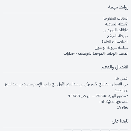
روابط مهمة
opens in new window
البيانات المفتوحة
opens in new window
الأسئلة الشائعة
opens in new window
علاقات الموردين
opens in new window
خريطة الموقع
opens in new window
المنافسات العامة
opens in new window
سياسة سهولة الوصول
opens in new window
المنصة الوطنية الموحدة للتوظيف - جدارات
الاتصال والدعم
opens in new window
اتصل بنا
حي النخيل - تقاطع الأمير تركي بن عبدالعزيز الأول مع طريق الإمام سعود بن عبدالعزيز
بن محمد
صندوق البريد 75606 – الرياض 11588
info@cst.gov.sa
19966
تابعنا على