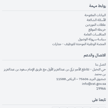
روابط مهمة
opens in new window
البيانات المفتوحة
opens in new window
الأسئلة الشائعة
opens in new window
علاقات الموردين
opens in new window
خريطة الموقع
opens in new window
المنافسات العامة
opens in new window
سياسة سهولة الوصول
opens in new window
المنصة الوطنية الموحدة للتوظيف - جدارات
الاتصال والدعم
opens in new window
اتصل بنا
حي النخيل - تقاطع الأمير تركي بن عبدالعزيز الأول مع طريق الإمام سعود بن عبدالعزيز
بن محمد
صندوق البريد 75606 – الرياض 11588
info@cst.gov.sa
19966
تابعنا على