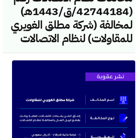
(42744184/ق/1443هـ)
لمخالفة (شركة مطلق الغويري
للمقاولات) لنظام الاتصالات