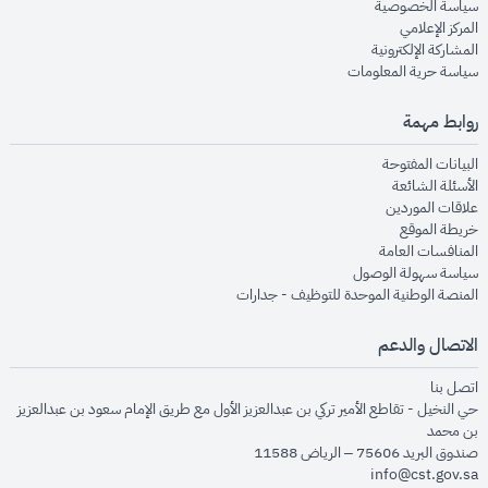
opens in new window
سياسة الخصوصية
opens in new window
المركز الإعلامي
opens in new window
المشاركة الإلكترونية
opens in new window
سياسة حرية المعلومات
روابط مهمة
opens in new window
البيانات المفتوحة
opens in new window
الأسئلة الشائعة
opens in new window
علاقات الموردين
opens in new window
خريطة الموقع
opens in new window
المنافسات العامة
opens in new window
سياسة سهولة الوصول
opens in new window
المنصة الوطنية الموحدة للتوظيف - جدارات
الاتصال والدعم
opens in new window
اتصل بنا
حي النخيل - تقاطع الأمير تركي بن عبدالعزيز الأول مع طريق الإمام سعود بن عبدالعزيز
بن محمد
صندوق البريد 75606 – الرياض 11588
info@cst.gov.sa