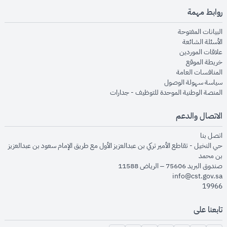
روابط مهمة
opens in new window
البيانات المفتوحة
opens in new window
الأسئلة الشائعة
opens in new window
علاقات الموردين
opens in new window
خريطة الموقع
opens in new window
المنافسات العامة
opens in new window
سياسة سهولة الوصول
opens in new window
المنصة الوطنية الموحدة للتوظيف - جدارات
الاتصال والدعم
opens in new window
اتصل بنا
حي النخيل - تقاطع الأمير تركي بن عبدالعزيز الأول مع طريق الإمام سعود بن عبدالعزيز
بن محمد
صندوق البريد 75606 – الرياض 11588
info@cst.gov.sa
19966
تابعنا على