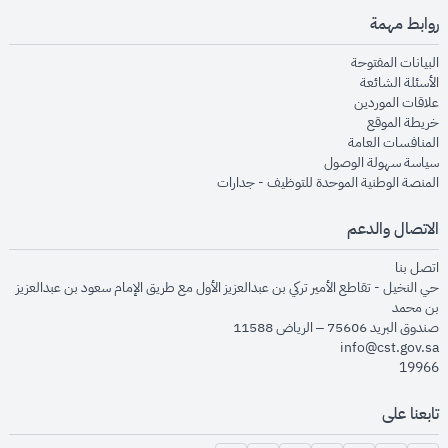
روابط مهمة
opens in new window
البيانات المفتوحة
opens in new window
الأسئلة الشائعة
opens in new window
علاقات الموردين
opens in new window
خريطة الموقع
opens in new window
المنافسات العامة
opens in new window
سياسة سهولة الوصول
opens in new window
المنصة الوطنية الموحدة للتوظيف - جدارات
الاتصال والدعم
opens in new window
اتصل بنا
حي النخيل - تقاطع الأمير تركي بن عبدالعزيز الأول مع طريق الإمام سعود بن عبدالعزيز
بن محمد
صندوق البريد 75606 – الرياض 11588
info@cst.gov.sa
19966
تابعنا على