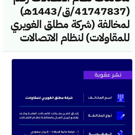
(41747837/ق/1443هـ)
لمخالفة (شركة مطلق الغويري
للمقاولات) لنظام الاتصالات