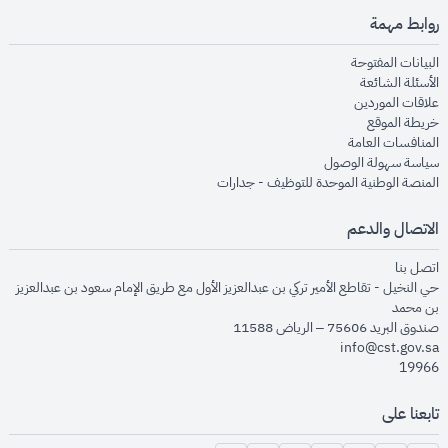
روابط مهمة
opens in new window
البيانات المفتوحة
opens in new window
الأسئلة الشائعة
opens in new window
علاقات الموردين
opens in new window
خريطة الموقع
opens in new window
المنافسات العامة
opens in new window
سياسة سهولة الوصول
opens in new window
المنصة الوطنية الموحدة للتوظيف - جدارات
الاتصال والدعم
opens in new window
اتصل بنا
حي النخيل - تقاطع الأمير تركي بن عبدالعزيز الأول مع طريق الإمام سعود بن عبدالعزيز
بن محمد
صندوق البريد 75606 – الرياض 11588
info@cst.gov.sa
19966
تابعنا على