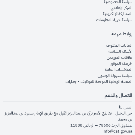
opens in new window
سياسة الخصوصية
opens in new window
المركز الإعلامي
opens in new window
المشاركة الإلكترونية
opens in new window
سياسة حرية المعلومات
روابط مهمة
opens in new window
البيانات المفتوحة
opens in new window
الأسئلة الشائعة
opens in new window
علاقات الموردين
opens in new window
خريطة الموقع
opens in new window
المنافسات العامة
opens in new window
سياسة سهولة الوصول
opens in new window
المنصة الوطنية الموحدة للتوظيف - جدارات
الاتصال والدعم
opens in new window
اتصل بنا
حي النخيل - تقاطع الأمير تركي بن عبدالعزيز الأول مع طريق الإمام سعود بن عبدالعزيز
بن محمد
صندوق البريد 75606 – الرياض 11588
info@cst.gov.sa