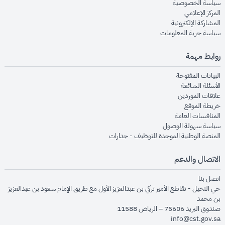
opens in new window
سياسة الخصوصية
opens in new window
المركز الإعلامي
opens in new window
المشاركة الإلكترونية
opens in new window
سياسة حرية المعلومات
روابط مهمة
opens in new window
البيانات المفتوحة
opens in new window
الأسئلة الشائعة
opens in new window
علاقات الموردين
opens in new window
خريطة الموقع
opens in new window
المنافسات العامة
opens in new window
سياسة سهولة الوصول
opens in new window
المنصة الوطنية الموحدة للتوظيف - جدارات
الاتصال والدعم
opens in new window
اتصل بنا
حي النخيل - تقاطع الأمير تركي بن عبدالعزيز الأول مع طريق الإمام سعود بن عبدالعزيز
بن محمد
صندوق البريد 75606 – الرياض 11588
info@cst.gov.sa