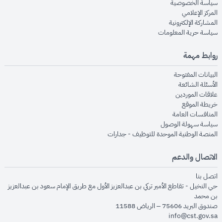
opens in new window
سياسة الخصوصية
opens in new window
المركز الإعلامي
opens in new window
المشاركة الإلكترونية
opens in new window
سياسة حرية المعلومات
روابط مهمة
opens in new window
البيانات المفتوحة
opens in new window
الأسئلة الشائعة
opens in new window
علاقات الموردين
opens in new window
خريطة الموقع
opens in new window
المنافسات العامة
opens in new window
سياسة سهولة الوصول
opens in new window
المنصة الوطنية الموحدة للتوظيف - جدارات
الاتصال والدعم
opens in new window
اتصل بنا
حي النخيل - تقاطع الأمير تركي بن عبدالعزيز الأول مع طريق الإمام سعود بن عبدالعزيز
بن محمد
صندوق البريد 75606 – الرياض 11588
info@cst.gov.sa