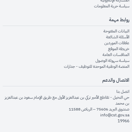
المشاركة الإلكترونية
opens in new window
سياسة حرية المعلومات
روابط مهمة
opens in new window
البيانات المفتوحة
opens in new window
الأسئلة الشائعة
opens in new window
علاقات الموردين
opens in new window
خريطة الموقع
opens in new window
المنافسات العامة
opens in new window
سياسة سهولة الوصول
opens in new window
المنصة الوطنية الموحدة للتوظيف - جدارات
الاتصال والدعم
opens in new window
اتصل بنا
حي النخيل - تقاطع الأمير تركي بن عبدالعزيز الأول مع طريق الإمام سعود بن عبدالعزيز
بن محمد
صندوق البريد 75606 – الرياض 11588
info@cst.gov.sa
19966