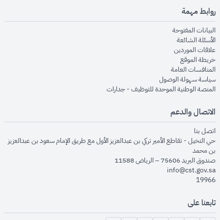
روابط مهمة
opens in new window
البيانات المفتوحة
opens in new window
الأسئلة الشائعة
opens in new window
علاقات الموردين
opens in new window
خريطة الموقع
opens in new window
المنافسات العامة
opens in new window
سياسة سهولة الوصول
opens in new window
المنصة الوطنية الموحدة للتوظيف - جدارات
الاتصال والدعم
opens in new window
اتصل بنا
حي النخيل - تقاطع الأمير تركي بن عبدالعزيز الأول مع طريق الإمام سعود بن عبدالعزيز
بن محمد
صندوق البريد 75606 – الرياض 11588
info@cst.gov.sa
19966
تابعنا على