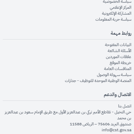
opens in new window
سياسة الخصوصية
opens in new window
المركز الإعلامي
opens in new window
المشاركة الإلكترونية
opens in new window
سياسة حرية المعلومات
روابط مهمة
opens in new window
البيانات المفتوحة
opens in new window
الأسئلة الشائعة
opens in new window
علاقات الموردين
opens in new window
خريطة الموقع
opens in new window
المنافسات العامة
opens in new window
سياسة سهولة الوصول
opens in new window
المنصة الوطنية الموحدة للتوظيف - جدارات
الاتصال والدعم
opens in new window
اتصل بنا
حي النخيل - تقاطع الأمير تركي بن عبدالعزيز الأول مع طريق الإمام سعود بن عبدالعزيز
بن محمد
صندوق البريد 75606 – الرياض 11588
info@cst.gov.sa