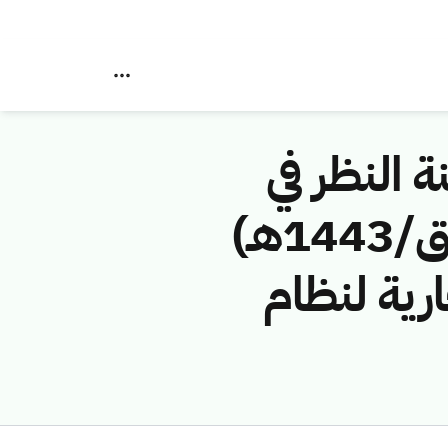
ة النظر في
مخالفات نظام الاتصالات رقم (42748950/ق/1443هـ)
رية لنظام