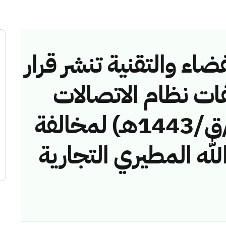
ضاء والتقنية تنشر قرار
فات نظام الاتصالات
رقم (42748950/ق/1443هـ) لمخالفة
ه المطيري التجارية