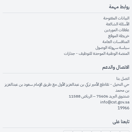
روابط مهمة
opens in new window
البيانات المفتوحة
opens in new window
الأسئلة الشائعة
opens in new window
علاقات الموردين
opens in new window
خريطة الموقع
opens in new window
المنافسات العامة
opens in new window
سياسة سهولة الوصول
opens in new window
المنصة الوطنية الموحدة للتوظيف - جدارات
الاتصال والدعم
opens in new window
اتصل بنا
حي النخيل - تقاطع الأمير تركي بن عبدالعزيز الأول مع طريق الإمام سعود بن عبدالعزيز
بن محمد
صندوق البريد 75606 – الرياض 11588
info@cst.gov.sa
19966
تابعنا على