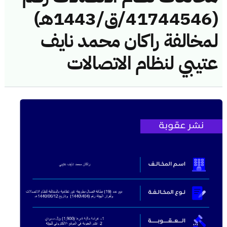
(41744546/ق/1443هـ)
لمخالفة راكان محمد نايف
عتيبي لنظام الاتصالات