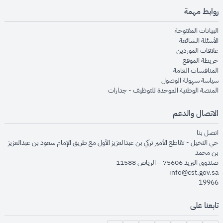
روابط مهمة
opens in new window
البيانات المفتوحة
opens in new window
الأسئلة الشائعة
opens in new window
علاقات الموردين
opens in new window
خريطة الموقع
opens in new window
المنافسات العامة
opens in new window
سياسة سهولة الوصول
opens in new window
المنصة الوطنية الموحدة للتوظيف - جدارات
الاتصال والدعم
opens in new window
اتصل بنا
حي النخيل - تقاطع الأمير تركي بن عبدالعزيز الأول مع طريق الإمام سعود بن عبدالعزيز
بن محمد
صندوق البريد 75606 – الرياض 11588
info@cst.gov.sa
19966
تابعنا على