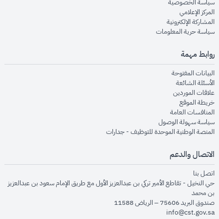
opens in new window
سياسة الخصوصية
opens in new window
المركز الإعلامي
opens in new window
المشاركة الإلكترونية
opens in new window
سياسة حرية المعلومات
روابط مهمة
opens in new window
البيانات المفتوحة
opens in new window
الأسئلة الشائعة
opens in new window
علاقات الموردين
opens in new window
خريطة الموقع
opens in new window
المنافسات العامة
opens in new window
سياسة سهولة الوصول
opens in new window
المنصة الوطنية الموحدة للتوظيف - جدارات
الاتصال والدعم
opens in new window
اتصل بنا
حي النخيل - تقاطع الأمير تركي بن عبدالعزيز الأول مع طريق الإمام سعود بن عبدالعزيز
بن محمد
صندوق البريد 75606 – الرياض 11588
info@cst.gov.sa