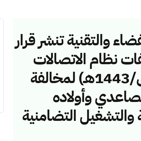
ضاء والتقنية تنشر قرار
فات نظام الاتصالات
رقم (4374420/ق/1443هـ) لمخالفة
صاعدي وأولاده
 والتشغيل التضامنية