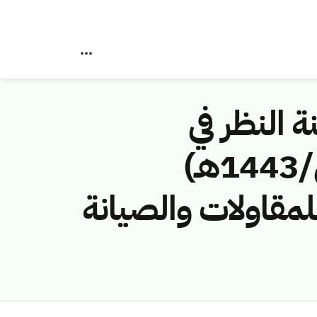
ة النظر في
مخالفات نظام الاتصالات رقم (4374420/ق/1443هـ)
مقاولات والصيانة