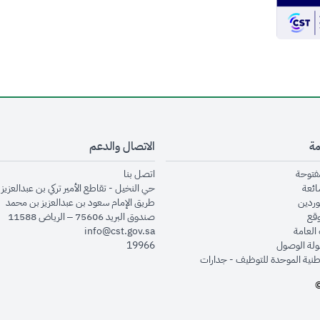
مة
الاتصال والدعم
opens in new window
opens in new window
مفتوحة
اتصل بنا
opens in new window
ائعة
حي النخيل - تقاطع الأمير تركي بن عبدالعزيز 
opens in new window
وردين
طريق الإمام سعود بن عبدالعزيز بن محمد
opens in new window
وقع
صندوق البريد 75606 – الرياض 11588
opens in new window
العامة
info@cst.gov.sa
opens in new window
لة الوصول
19966
opens in new window
طنية الموحدة للتوظيف - جدارات