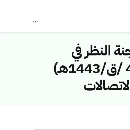
نة النظر في
مخالفات نظام الاتصالات رقم ( 417412971 /ق/1443هـ)
لاتصالات