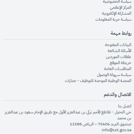
opens in new window
سياسة الخصوصية
opens in new window
المركز الإعلامي
opens in new window
المشاركة الإلكترونية
opens in new window
سياسة حرية المعلومات
روابط مهمة
opens in new window
البيانات المفتوحة
opens in new window
الأسئلة الشائعة
opens in new window
علاقات الموردين
opens in new window
خريطة الموقع
opens in new window
المنافسات العامة
opens in new window
سياسة سهولة الوصول
opens in new window
المنصة الوطنية الموحدة للتوظيف - جدارات
الاتصال والدعم
opens in new window
اتصل بنا
حي النخيل - تقاطع الأمير تركي بن عبدالعزيز الأول مع طريق الإمام سعود بن عبدالعزيز
بن محمد
صندوق البريد 75606 – الرياض 11588
info@cst.gov.sa