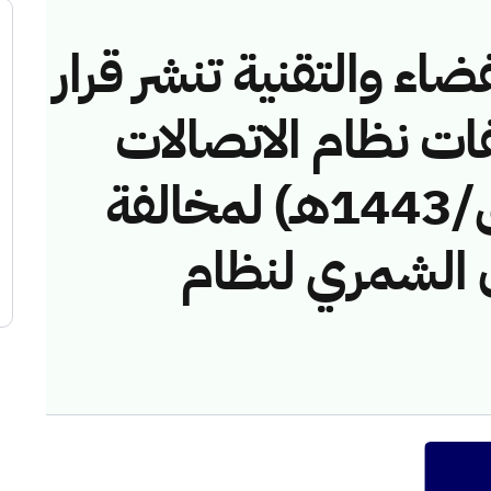
ضاء والتقنية تنشر قرار
فات نظام الاتصالات
رقم (4374554/ق/1443هـ) لمخالفة
الشمري لنظام