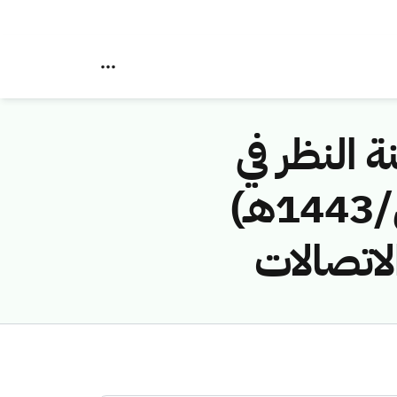
ة النظر في
مخالفات نظام الاتصالات رقم (4374554/ق/1443هـ)
اتصالات