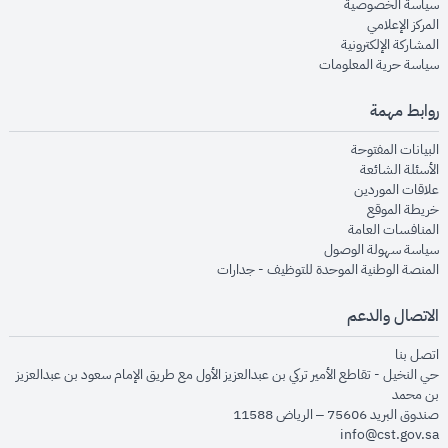
opens in new window
سياسة الخصوصية
opens in new window
المركز الإعلامي
opens in new window
المشاركة الإلكترونية
opens in new window
سياسة حرية المعلومات
روابط مهمة
opens in new window
البيانات المفتوحة
opens in new window
الأسئلة الشائعة
opens in new window
علاقات الموردين
opens in new window
خريطة الموقع
opens in new window
المنافسات العامة
opens in new window
سياسة سهولة الوصول
opens in new window
المنصة الوطنية الموحدة للتوظيف - جدارات
الاتصال والدعم
opens in new window
اتصل بنا
حي النخيل - تقاطع الأمير تركي بن عبدالعزيز الأول مع طريق الإمام سعود بن عبدالعزيز
بن محمد
صندوق البريد 75606 – الرياض 11588
info@cst.gov.sa