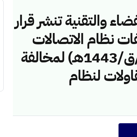
ضاء والتقنية تنشر قرار
فات نظام الاتصالات
رقم (42748812/ق/1443هـ) لمخالفة
اولات لنظام