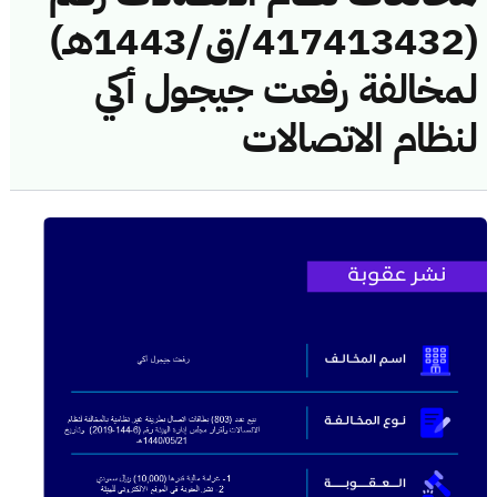
(417413432/ق/1443هـ)
لمخالفة رفعت جيجول أكي
لنظام الاتصالات