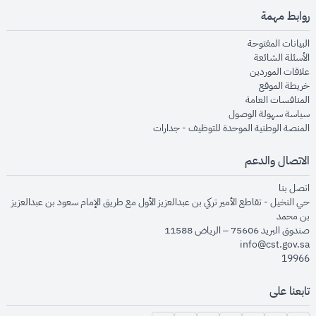
روابط مهمة
opens in new window
البيانات المفتوحة
opens in new window
الأسئلة الشائعة
opens in new window
علاقات الموردين
opens in new window
خريطة الموقع
opens in new window
المنافسات العامة
opens in new window
سياسة سهولة الوصول
opens in new window
المنصة الوطنية الموحدة للتوظيف - جدارات
الاتصال والدعم
opens in new window
اتصل بنا
حي النخيل - تقاطع الأمير تركي بن عبدالعزيز الأول مع طريق الإمام سعود بن عبدالعزيز
بن محمد
صندوق البريد 75606 – الرياض 11588
info@cst.gov.sa
19966
تابعنا على