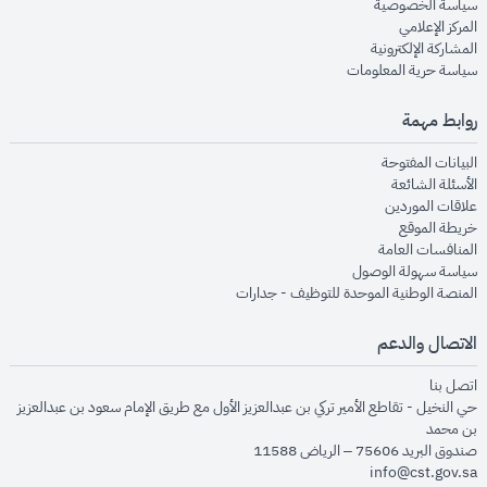
opens in new window
سياسة الخصوصية
opens in new window
المركز الإعلامي
opens in new window
المشاركة الإلكترونية
opens in new window
سياسة حرية المعلومات
روابط مهمة
opens in new window
البيانات المفتوحة
opens in new window
الأسئلة الشائعة
opens in new window
علاقات الموردين
opens in new window
خريطة الموقع
opens in new window
المنافسات العامة
opens in new window
سياسة سهولة الوصول
opens in new window
المنصة الوطنية الموحدة للتوظيف - جدارات
الاتصال والدعم
opens in new window
اتصل بنا
حي النخيل - تقاطع الأمير تركي بن عبدالعزيز الأول مع طريق الإمام سعود بن عبدالعزيز
بن محمد
صندوق البريد 75606 – الرياض 11588
info@cst.gov.sa