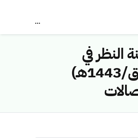
ة النظر في
مخالفات نظام الاتصالات رقم (42749170/ق/1443هـ)
صالات