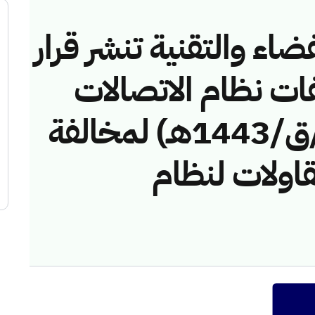
ضاء والتقنية تنشر قرار
فات نظام الاتصالات
رقم (42749170/ق/1443هـ) لمخالفة
قاولات لنظام