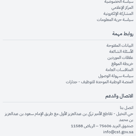
opens in new window
سياسة الخصوصية
opens in new window
المركز الإعلامي
opens in new window
المشاركة الإلكترونية
opens in new window
سياسة حرية المعلومات
روابط مهمة
opens in new window
البيانات المفتوحة
opens in new window
الأسئلة الشائعة
opens in new window
علاقات الموردين
opens in new window
خريطة الموقع
opens in new window
المنافسات العامة
opens in new window
سياسة سهولة الوصول
opens in new window
المنصة الوطنية الموحدة للتوظيف - جدارات
الاتصال والدعم
opens in new window
اتصل بنا
حي النخيل - تقاطع الأمير تركي بن عبدالعزيز الأول مع طريق الإمام سعود بن عبدالعزيز
بن محمد
صندوق البريد 75606 – الرياض 11588
info@cst.gov.sa