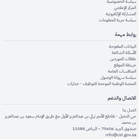
opens in new window
سياسة الخصوصية
opens in new window
المركز الإعلامي
opens in new window
المشاركة الإلكترونية
opens in new window
سياسة حرية المعلومات
روابط مهمة
opens in new window
البيانات المفتوحة
opens in new window
الأسئلة الشائعة
opens in new window
علاقات الموردين
opens in new window
خريطة الموقع
opens in new window
المنافسات العامة
opens in new window
سياسة سهولة الوصول
opens in new window
المنصة الوطنية الموحدة للتوظيف - جدارات
الاتصال والدعم
opens in new window
اتصل بنا
حي النخيل - تقاطع الأمير تركي بن عبدالعزيز الأول مع طريق الإمام سعود بن عبدالعزيز
بن محمد
صندوق البريد 75606 – الرياض 11588
info@cst.gov.sa