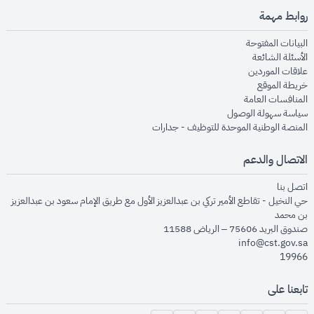
روابط مهمة
opens in new window
البيانات المفتوحة
opens in new window
الأسئلة الشائعة
opens in new window
علاقات الموردين
opens in new window
خريطة الموقع
opens in new window
المنافسات العامة
opens in new window
سياسة سهولة الوصول
opens in new window
المنصة الوطنية الموحدة للتوظيف - جدارات
الاتصال والدعم
opens in new window
اتصل بنا
حي النخيل - تقاطع الأمير تركي بن عبدالعزيز الأول مع طريق الإمام سعود بن عبدالعزيز
بن محمد
صندوق البريد 75606 – الرياض 11588
info@cst.gov.sa
19966
تابعنا على