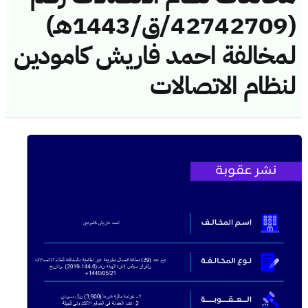
(42742709/ق/1443هـ)
لمخالفة احمد فاريش كامودين
لنظام الاتصالات