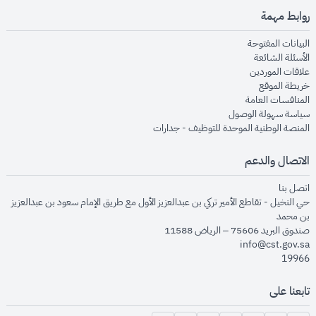
روابط مهمة
opens in new window
البيانات المفتوحة
opens in new window
الأسئلة الشائعة
opens in new window
علاقات الموردين
opens in new window
خريطة الموقع
opens in new window
المنافسات العامة
opens in new window
سياسة سهولة الوصول
opens in new window
المنصة الوطنية الموحدة للتوظيف - جدارات
الاتصال والدعم
opens in new window
اتصل بنا
حي النخيل - تقاطع الأمير تركي بن عبدالعزيز الأول مع طريق الإمام سعود بن عبدالعزيز
بن محمد
صندوق البريد 75606 – الرياض 11588
info@cst.gov.sa
19966
تابعنا على