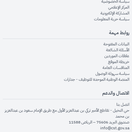
opens in new window
سياسة الخصوصية
opens in new window
المركز الإعلامي
opens in new window
المشاركة الإلكترونية
opens in new window
سياسة حرية المعلومات
روابط مهمة
opens in new window
البيانات المفتوحة
opens in new window
الأسئلة الشائعة
opens in new window
علاقات الموردين
opens in new window
خريطة الموقع
opens in new window
المنافسات العامة
opens in new window
سياسة سهولة الوصول
opens in new window
المنصة الوطنية الموحدة للتوظيف - جدارات
الاتصال والدعم
opens in new window
اتصل بنا
حي النخيل - تقاطع الأمير تركي بن عبدالعزيز الأول مع طريق الإمام سعود بن عبدالعزيز
بن محمد
صندوق البريد 75606 – الرياض 11588
info@cst.gov.sa