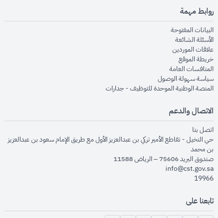
روابط مهمة
opens in new window
البيانات المفتوحة
opens in new window
الأسئلة الشائعة
opens in new window
علاقات الموردين
opens in new window
خريطة الموقع
opens in new window
المنافسات العامة
opens in new window
سياسة سهولة الوصول
opens in new window
المنصة الوطنية الموحدة للتوظيف - جدارات
الاتصال والدعم
opens in new window
اتصل بنا
حي النخيل - تقاطع الأمير تركي بن عبدالعزيز الأول مع طريق الإمام سعود بن عبدالعزيز
بن محمد
صندوق البريد 75606 – الرياض 11588
info@cst.gov.sa
19966
تابعنا على