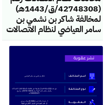
(42748308/ق/1443هـ)
لمخالفة شاكر بن نشمي بن
سامر العياضي لنظام الاتصالات