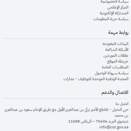
opens in new window
سياسة الخصوصية
opens in new window
المركز الإعلامي
opens in new window
المشاركة الإلكترونية
opens in new window
سياسة حرية المعلومات
روابط مهمة
opens in new window
البيانات المفتوحة
opens in new window
الأسئلة الشائعة
opens in new window
علاقات الموردين
opens in new window
خريطة الموقع
opens in new window
المنافسات العامة
opens in new window
سياسة سهولة الوصول
opens in new window
المنصة الوطنية الموحدة للتوظيف - جدارات
الاتصال والدعم
opens in new window
اتصل بنا
حي النخيل - تقاطع الأمير تركي بن عبدالعزيز الأول مع طريق الإمام سعود بن عبدالعزيز
بن محمد
صندوق البريد 75606 – الرياض 11588
info@cst.gov.sa