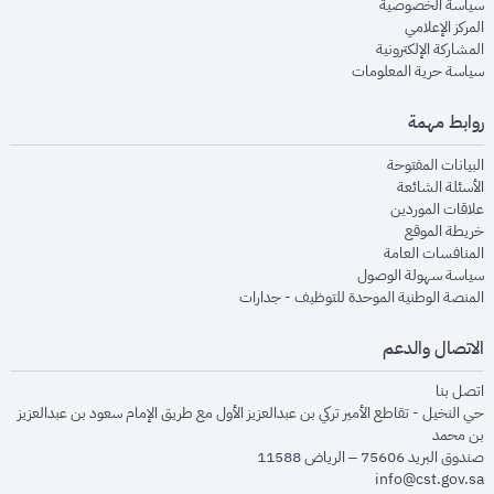
opens in new window
سياسة الخصوصية
opens in new window
المركز الإعلامي
opens in new window
المشاركة الإلكترونية
opens in new window
سياسة حرية المعلومات
روابط مهمة
opens in new window
البيانات المفتوحة
opens in new window
الأسئلة الشائعة
opens in new window
علاقات الموردين
opens in new window
خريطة الموقع
opens in new window
المنافسات العامة
opens in new window
سياسة سهولة الوصول
opens in new window
المنصة الوطنية الموحدة للتوظيف - جدارات
الاتصال والدعم
opens in new window
اتصل بنا
حي النخيل - تقاطع الأمير تركي بن عبدالعزيز الأول مع طريق الإمام سعود بن عبدالعزيز
بن محمد
صندوق البريد 75606 – الرياض 11588
info@cst.gov.sa