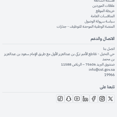
opens in new window
الأسئلة الشائعة
opens in new window
علاقات الموردين
opens in new window
خريطة الموقع
opens in new window
المنافسات العامة
opens in new window
سياسة سهولة الوصول
opens in new window
المنصة الوطنية الموحدة للتوظيف - جدارات
الاتصال والدعم
opens in new window
اتصل بنا
حي النخيل - تقاطع الأمير تركي بن عبدالعزيز الأول مع طريق الإمام سعود بن عبدالعزيز
بن محمد
صندوق البريد 75606 – الرياض 11588
info@cst.gov.sa
19966
تابعنا على
opens in new window
opens in new window
opens in new window
opens in new window
opens in new window
opens in new window
opens in new window